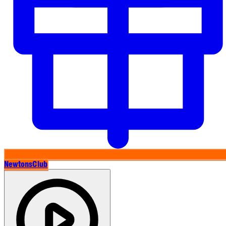
NewtonsClub