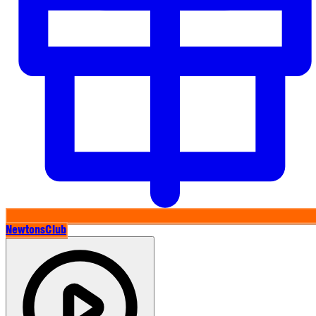
NewtonsClub